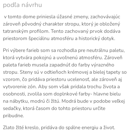
podľa návrhu
v tomto dome priniesla úžasné zmeny, zachovávajúc
zároveň pôvodný charakter stropu, ktorý je obložený
tatranským profilom. Tento zachovaný prvok dodáva
priestorom špeciálnu atmosféru a historický dotyk.
Pri výbere farieb som sa rozhodla pre neutrálnu paletu,
ktorá vytvára pokojnú a uvoľnenú atmosféru. Zároveň
paleta farieb musela zapadnúť do farby výrazného
stropu. Steny sú v odtieňoch krémovej a bielej tapety so
vzorom, čo pridáva priestoru ucelenosť, ale zároveň aj
vytvorenie zón. Aby som však pridala trochu života a
osobnosti, zvolila som doplnkové farby- hlavne bielu
na nábytku, modrú či žltú. Modrá bude v podobe veľkej
sedačky, ktorá časom do tohto priestoru určite
pribudne.
Zlato žlté kreslo, pridáva do spálne energiu a život.