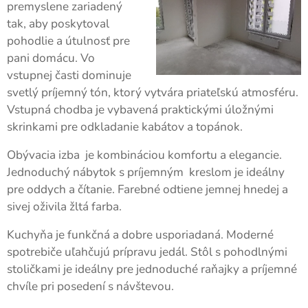
premyslene zariadený
tak, aby poskytoval
pohodlie a útulnosť pre
pani domácu. Vo
vstupnej časti dominuje
svetlý príjemný tón, ktorý vytvára priateľskú atmosféru.
Vstupná chodba je vybavená praktickými úložnými
skrinkami pre odkladanie kabátov a topánok.
Obývacia izba je kombináciou komfortu a elegancie.
Jednoduchý nábytok s príjemným kreslom je ideálny
pre oddych a čítanie. Farebné odtiene jemnej hnedej a
sivej oživila žltá farba.
Kuchyňa je funkčná a dobre usporiadaná. Moderné
spotrebiče uľahčujú prípravu jedál. Stôl s pohodlnými
stoličkami je ideálny pre jednoduché raňajky a príjemné
chvíle pri posedení s návštevou.